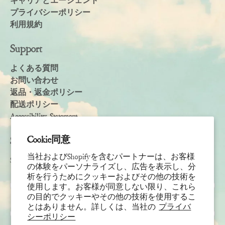
キャリアとエージェント
プライバシーポリシー
利用規約
Support
よくある質問
お問い合わせ
返品・返金ポリシー
配送ポリシー
Accessibility Statement
Cookie同意
Subscribe
当社およびShopifyを含むパートナーは、お客様
Sign up to receive the latest news & connect with your stylist
の体験をパーソナライズし、広告を表示し、分
析を行うためにクッキーおよびその他の技術を
名
使用します。お客様が同意しない限り、これら
の目的でクッキーやその他の技術を使用するこ
とはありません。詳しくは、当社の
プライバ
姓
シーポリシー