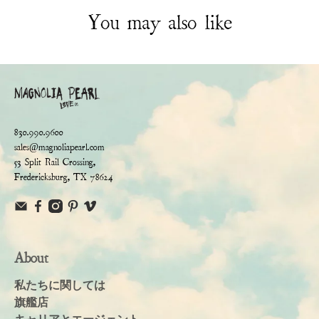
You may also like
830.990.9600
sales@magnoliapearl.com
53 Split Rail Crossing,
Fredericksburg, TX 78624
About
私たちに関しては
旗艦店